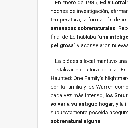
En enero de 1986,
Ed y Lorra
noches de investigación, afirma
temperatura, la formación de
un
amenazas sobrenaturales
. Rec
final de Ed hablaba "
una intelig
peligrosa
" y aconsejaron nuevas
La diócesis local mantuvo una p
cristalizar en cultura popular. E
Haunted: One Family's Nightmare
con la familia y los Warren como
cada vez más intenso
, los Smu
volver a su antiguo hogar
, y la
supuestamente poseída asegur
sobrenatural alguna.