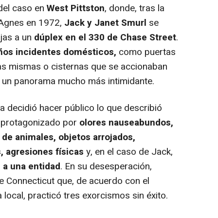
 del caso en
West Pittston
, donde, tras la
 Agnes en 1972,
Jack y Janet Smurl
se
ijas a un
dúplex en el 330 de Chase Street
.
os incidentes domésticos,
como puertas
las mismas o cisternas que se accionaban
en un panorama mucho más intimidante.
a decidió hacer público lo que describió
o protagonizado por
olores nauseabundos,
 de animales, objetos arrojados,
, agresiones físicas
y, en el caso de Jack,
 a una entidad
. En su desesperación,
e Connecticut que, de acuerdo con el
 local, practicó tres exorcismos sin éxito.