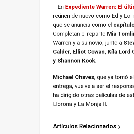
En
Expediente Warren: El últi
reúnen de nuevo como Ed y Lorra
que se anuncia como el
capítul
Completan el reparto
Mia Tomli
Warren y a su novio, junto a
Ste
Calder
,
Elliot Cowan, Kíla Lord
y Shannon Kook
.
Michael Chaves
, que ya tomó e
entrega, vuelve a ser el responsa
ha dirigido otras películas de e
Llorona y La Monja II.
Artículos Relacionados