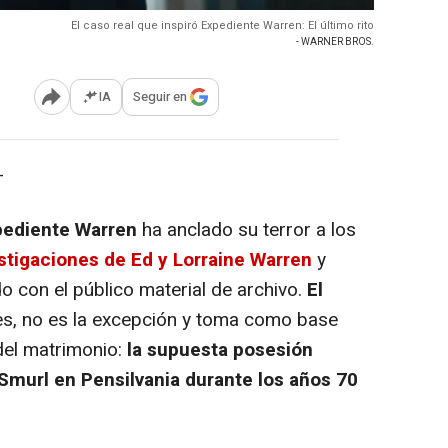
El caso real que inspiró Expediente Warren: El último rito
- WARNER BROS.
IA
Seguir en
Abrir opciones para compartir
-
pediente Warren
ha anclado su terror a los
stigaciones de Ed y Lorraine Warren
y
o con el público material de archivo.
El
nes, no es la excepción y toma como base
del matrimonio:
la supuesta posesión
 Smurl en Pensilvania durante los años 70