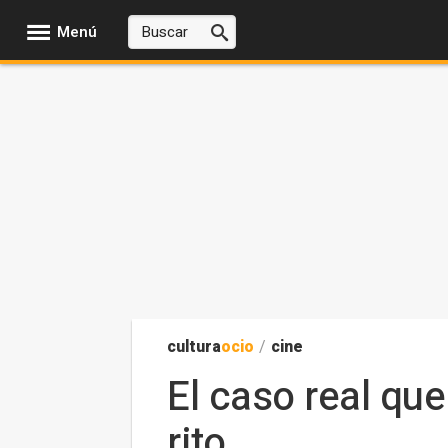
Menú
cultura
ocio
/
cine
El caso real que
rito