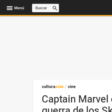
Menú
cultura
ocio
/
cine
Captain Marvel 
guerra de los Sk