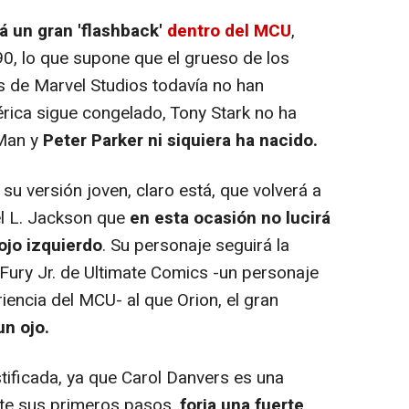
á un gran 'flashback'
dentro del MCU
,
90, lo que supone que el grueso de los
as de Marvel Studios todavía no han
rica sigue congelado, Tony Stark no ha
 Man y
Peter Parker ni siquiera ha nacido.
su versión joven, claro está, que volverá a
l L. Jackson que
en esta ocasión no lucirá
ojo izquierdo
. Su personaje seguirá la
 Fury Jr. de Ultimate Comics -un personaje
iencia del MCU- al que Orion, el gran
un ojo.
tificada, ya que Carol Danvers es una
ante sus primeros pasos,
forja una fuerte