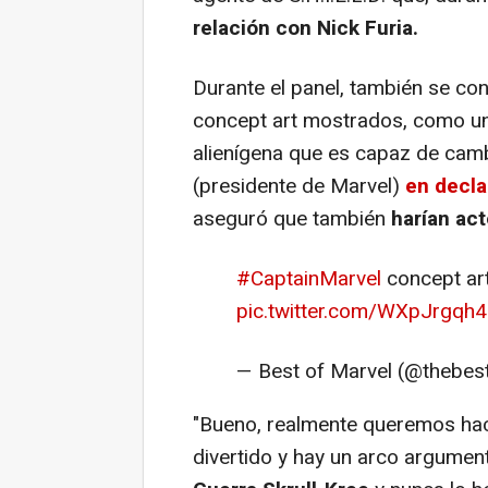
relación con Nick Furia.
Durante el panel, también se co
concept art mostrados, como unos
alienígena que es capaz de cam
(presidente de Marvel)
en decla
aseguró que también
harían act
#CaptainMarvel
concept art
pic.twitter.com/WXpJrgqh
— Best of Marvel (@thebes
"Bueno, realmente queremos ha
divertido y hay un arco argumen