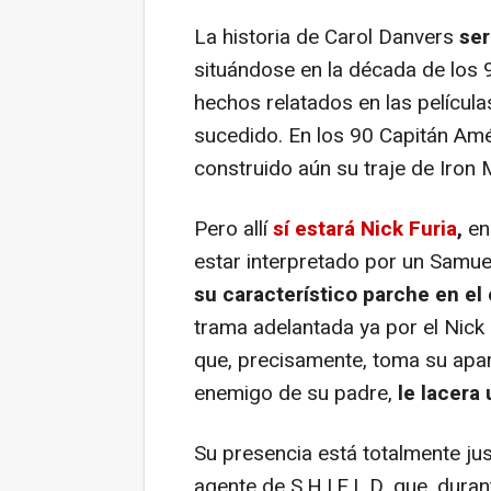
La historia de Carol Danvers
ser
situándose en la década de los 
hechos relatados en las películ
sucedido. En los 90 Capitán Amé
construido aún su traje de Iron
Pero allí
sí estará Nick Furia
,
en 
estar interpretado por un Samue
su característico parche en el 
trama adelantada ya por el Nick
que, precisamente, toma su apar
enemigo de su padre,
le lacera 
Su presencia está totalmente jus
agente de S.H.I.E.L.D. que, dur