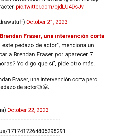
racter.
pic.twitter.com/ojdLU4DsJv
drawstuff)
October 21, 2023
Brendan Fraser, una intervención corta
s este pedazo de actor", menciona un
scar a Brendan Fraser por aparecer 7
horas? Yo digo que sí", pide otro más.
ndan Fraser, una intervención corta pero
edazo de actor🤝😀.
ma)
October 22, 2023
atus/1717417264805298291