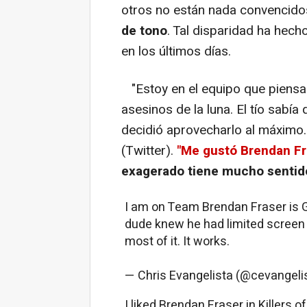
otros no están nada convencido
de tono
. Tal disparidad ha hec
en los últimos días.
"Estoy en el equipo que piensa
asesinos de la luna. El tío sabía
decidió aprovecharlo al máximo.
(Twitter).
"Me gustó Brendan Fr
exagerado tiene mucho sentido
I am on Team Brendan Fraser is G
dude knew he had limited screen
most of it. It works.
— Chris Evangelista (@cevangel
I liked Brendan Fraser in Killers 