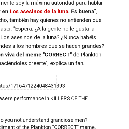
ente soy la máxima autoridad para hablar
r en
Los asesinos de la luna
. Es buena
",
cho, también hay quienes no entienden que
raser. "Espera. ¿A la gente no le gusta la
 Los asesinos de la luna? ¿Nunca habéis
iendes a los hombres que se hacen grandes?
ión viva del meme "CORRECT"
de Plankton.
aciéndoles creerte", explica un fan.
status/1716471224048431393
Fraser’s performance in KILLERS OF THE
 Do you not understand grandiose men?
bodiment of the Plankton “CORRECT” meme.