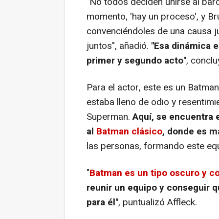
"No todos deciden unirse al ba
momento, 'hay un proceso', y Br
convenciéndoles de una causa ju
juntos", añadió.
"Esa dinámica es
primer y segundo acto"
, concl
Para el actor, este es un Batma
estaba lleno de odio y resentimi
Superman.
Aquí, se encuentra 
al
Batman clásico
, donde es m
las personas, formando este equi
"
Batman es un tipo oscuro y co
reunir un equipo y conseguir q
para él"
, puntualizó Affleck.