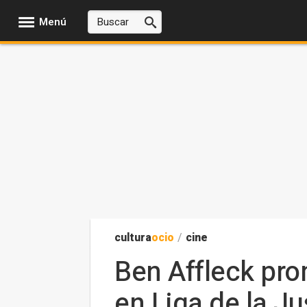
Menú
cultura
ocio
/
cine
Ben Affleck pr
en Liga de la Ju