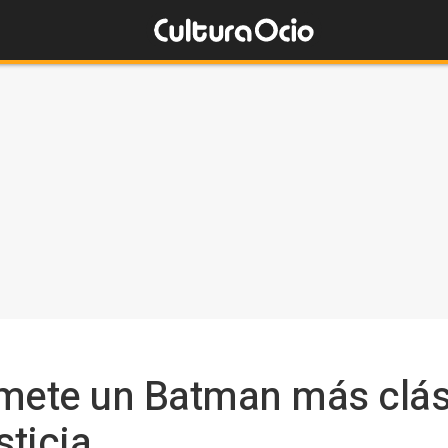
omete un Batman más clás
sticia