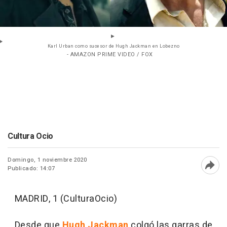
Karl Urban como sucesor de Hugh Jackman en Lobezno
- AMAZON PRIME VIDEO / FOX
Cultura Ocio
Domingo, 1 noviembre 2020
Publicado: 14:07
Abri
MADRID, 1 (CulturaOcio)
Desde que
Hugh Jackman
colgó las garras de