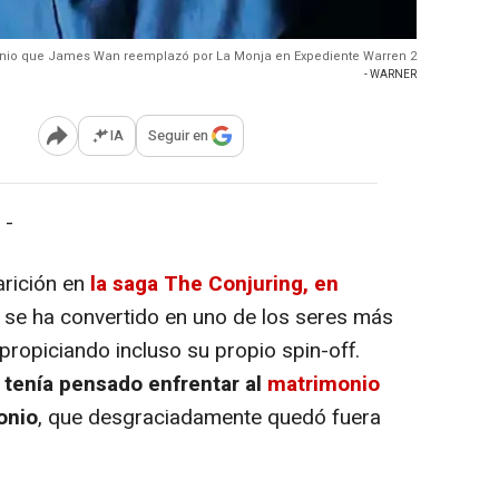
onio que James Wan reemplazó por La Monja en Expediente Warren 2
- WARNER
IA
Seguir en
Abrir opciones para compartir
 -
rición en
la saga The Conjuring, en
se ha convertido en uno de los seres más
 propiciando incluso su propio spin-off.
tenía pensado enfrentar al
matrimonio
onio
, que desgraciadamente quedó fuera