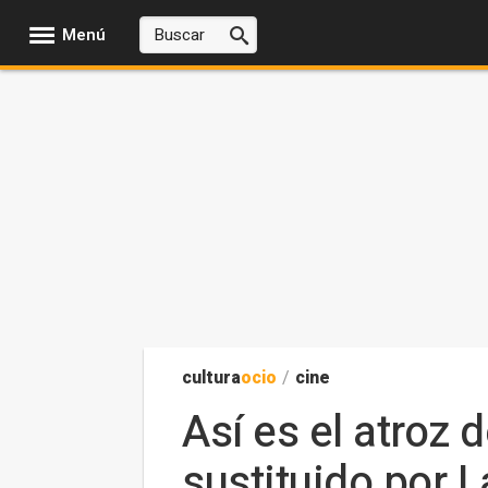
Menú
cultura
ocio
/
cine
Así es el atroz
sustituido por 