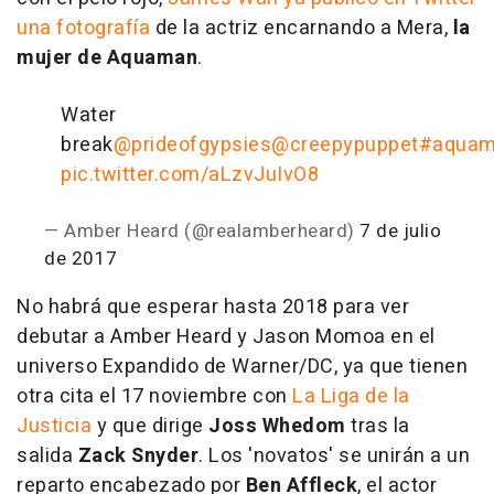
una fotografía
de la actriz encarnando a Mera,
la
mujer de Aquaman
.
Water
break
@prideofgypsies
@creepypuppet
#aqua
pic.twitter.com/aLzvJuIvO8
— Amber Heard (@realamberheard)
7 de julio
de 2017
No habrá que esperar hasta 2018 para ver
debutar a Amber Heard y Jason Momoa en el
universo Expandido de Warner/DC, ya que tienen
otra cita el 17 noviembre con
La Liga de la
Justicia
y que dirige
Joss Whedom
tras la
salida
Zack Snyder
. Los 'novatos' se unirán a un
reparto encabezado por
Ben Affleck
, el actor