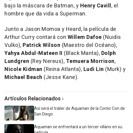
bajo la máscara de Batman, y
Henry Cavill
, el
hombre que da vida a Superman.
Junto a Jason Momoa y Heard, la película de
Arthur Curry contará con
Willem Dafoe
(Nuidis
Vulko),
Patrick Wilson
(Maestro del Océano),
Yahya Abdul-Mateen II
(Black Manta),
Dolph
Lundgren
(Rey Nereus),
Temuera Morrison
,
Nicole Kidman
(Reina Atlanta),
Ludi Lin
(Murk) y
Michael Beach
(Jesse Kane).
Artículos Relacionados
Así será el tráiler de Aquaman de la Comic Con de
San Diego
Aquaman se enfrentará a un tercer villano en su
película