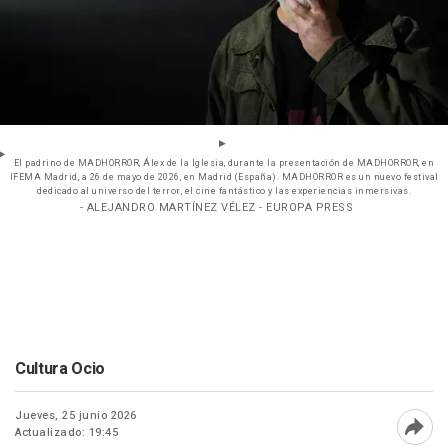
El padrino de MADHORROR, Álex de la Iglesia, durante la presentación de MADHORROR, en
IFEMA Madrid, a 26 de mayo de 2026, en Madrid (España). MADHORROR es un nuevo festival
dedicado al universo del terror, el cine fantástico y las experiencias inmersivas.
- ALEJANDRO MARTÍNEZ VÉLEZ - EUROPA PRESS
Cultura Ocio
Jueves, 25 junio 2026
Actualizado: 19:45
Abri