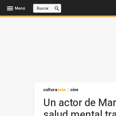
Menú
cultura
ocio
/
cine
Un actor de Mar
salud mental tra