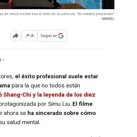
 de salud mental tras el éxito de su película: "No estaba preparado"
- MARVEL
IA
Seguir en
Abrir opciones para compartir
 -
tores,
el éxito profesional suele estar
 fama
para la que no todos están
 Shang-Chi y la leyenda de los diez
 protagonizada por Simu Liu.
El filme
ue ahora se
ha sincerado sobre cómo
su salud mental.