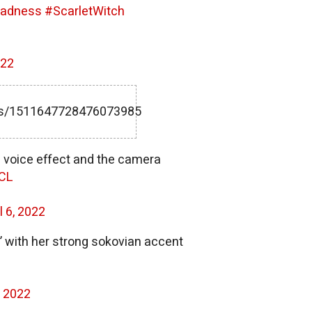
Madness
#ScarletWitch
022
tus/1511647728476073985
the voice effect and the camera
UCL
l 6, 2022
with her strong sokovian accent
, 2022