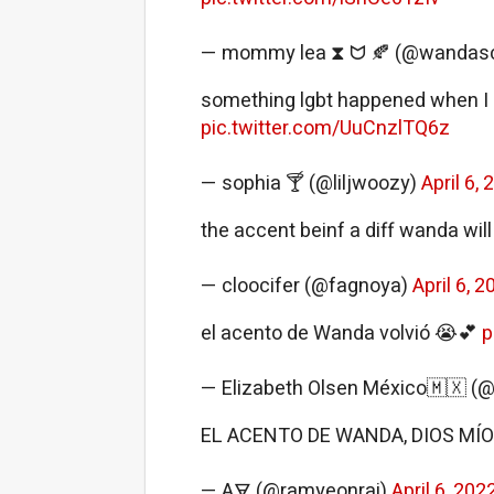
— mommy lea ‎⧗ ᗢ 🍂 (@wandasc
something lgbt happened when I
pic.twitter.com/UuCnzlTQ6z
— sophia 🍸 (@liljwoozy)
April 6,
the accent beinf a diff wanda will 
— cloocifer (@fagnoya)
April 6, 2
el acento de Wanda volvió 😭💕
p
— Elizabeth Olsen México🇲🇽 (
EL ACENTO DE WANDA, DIOS MÍ
— A🜃 (@ramyeonrai)
April 6, 202