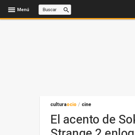
Menú
cultura
ocio
/
cine
El acento de So
Strange 2 enloq