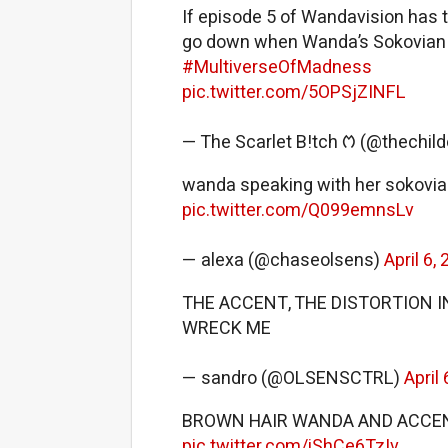
If episode 5 of Wandavision has ta
go down when Wanda’s Sokovian
#MultiverseOfMadness
pic.twitter.com/5OPSjZINFL
— The Scarlet B!tch ᱬ (@thechil
wanda speaking with her sokovia
pic.twitter.com/Q099emnsLv
— alexa (@chaseolsens)
April 6,
THE ACCENT, THE DISTORTION IN
WRECK ME
— sandro (@OLSENSCTRL)
April
BROWN HAIR WANDA AND ACCE
pic.twitter.com/iShCe6TzIv