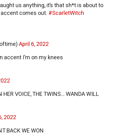
ught us anything, it’s that sh*t is about to
 accent comes out.
#ScarletWitch
doftime)
April 6, 2022
n accent I’m on my knees
 2022
 HER VOICE, THE TWINS... WANDA WILL
 6, 2022
NT BACK WE WON