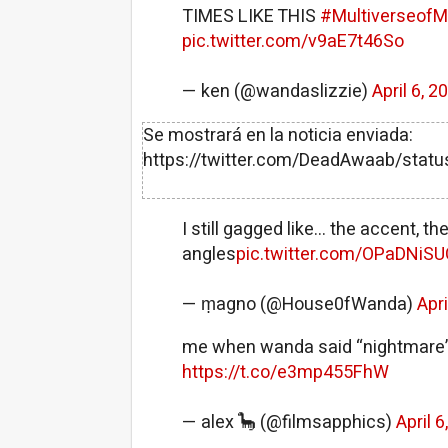
TIMES LIKE THIS
#Multiverseof
pic.twitter.com/v9aE7t46So
— ken (@wandaslizzie)
April 6, 2
Se mostrará en la noticia enviada:
https://twitter.com/DeadAwaab/sta
I still gagged like... the accent, 
angles
pic.twitter.com/OPaDNiS
— ṃagno (@House0fWanda)
Apri
me when wanda said “nightmare” 
https://t.co/e3mp455FhW
— alex 🦕 (@filmsapphics)
April 6