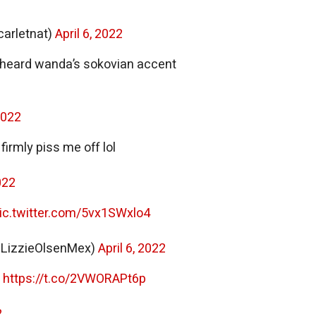
arletnat)
April 6, 2022
 heard wanda’s sokovian accent
 2022
firmly piss me off lol
022
ic.twitter.com/5vx1SWxlo4
@LizzieOlsenMex)
April 6, 2022
O
https://t.co/2VWORAPt6p
2