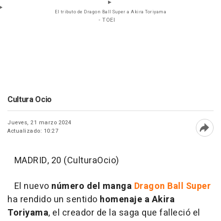
El tributo de Dragon Ball Super a Akira Toriyama
- TOEI
Cultura Ocio
Jueves, 21 marzo 2024
Actualizado: 10:27
Abri
MADRID, 20 (CulturaOcio)
El nuevo
número del manga
Dragon Ball Super
ha rendido un sentido
homenaje a Akira
Toriyama
, el creador de la saga que falleció el