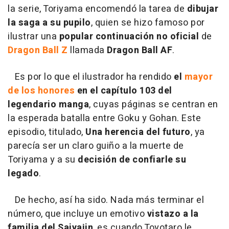
la serie, Toriyama encomendó la tarea de
dibujar
la saga a su pupilo
, quien se hizo famoso por
ilustrar una
popular continuación no oficial
de
Dragon Ball Z
llamada
Dragon Ball AF
.
Es por lo que el ilustrador ha rendido
el
mayor
de los honores
en el capítulo 103 del
legendario manga
, cuyas páginas se centran en
la esperada batalla entre Goku y Gohan. Este
episodio, titulado,
Una herencia del futuro
, ya
parecía ser un claro guiño a la muerte de
Toriyama y a su
decisión de confiarle su
legado
.
De hecho, así ha sido. Nada más terminar el
número, que incluye un emotivo
vistazo a la
familia del Saiyajin
, es cuando Toyotaro le