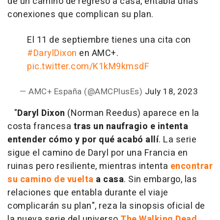
de un camino de regreso a casa, entabla unas
conexiones que complican su plan.
El 11 de septiembre tienes una cita con
#DarylDixon
en AMC+.
pic.twitter.com/K1kM9kmsdF
— AMC+ España (@AMCPlusEs)
July 18, 2023
"
Daryl Dixon
(Norman Reedus) aparece en la
costa francesa
tras un naufragio e intenta
entender cómo y por qué acabó allí
. La serie
sigue el camino de Daryl por una Francia en
ruinas pero resiliente, mientras intenta
encontrar
su camino de vuelta
a casa
. Sin embargo, las
relaciones que entabla durante el viaje
complicarán su plan", reza la sinopsis oficial de
la nueva serie del universo
The Walking Dead
.