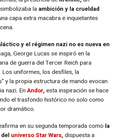
simbolizaba la
ambición y la crueldad
na capa extra macabra e inquietantes
scena.
láctico y el régimen nazi no es nueva en
 saga, George Lucas se inspiró en la
naria de guerra del Tercer Reich para
. Los uniformes, los desfiles, la
" y la propia estructura de mando evocan
a nazi. En
Andor
,
esta inspiración se hace
izando el trasfondo histórico no solo como
tor dramático.
reafirma en su segunda temporada como
la
 del
universo Star Wars
,
dispuesta a