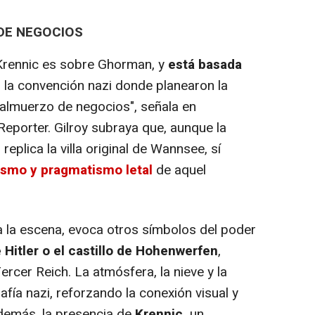
DE NEGOCIOS
Krennic es sobre Ghorman, y
está basada
,
la convención nazi donde planearon la
 almuerzo de negocios", señala en
eporter. Gilroy subraya que, aunque la
eplica la villa original de Wannsee, sí
ismo y pragmatismo letal
de aquel
a la escena, evoca otros símbolos del poder
 Hitler o el castillo de Hohenwerfen
,
Tercer Reich. La atmósfera, la nieve y la
afía nazi, reforzando la conexión visual y
Además, la presencia de
Krennic,
un