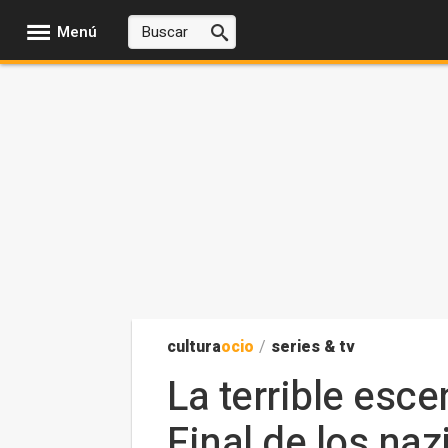
Menú
cultura
ocio
/
series & tv
La terrible esc
Final de los naz