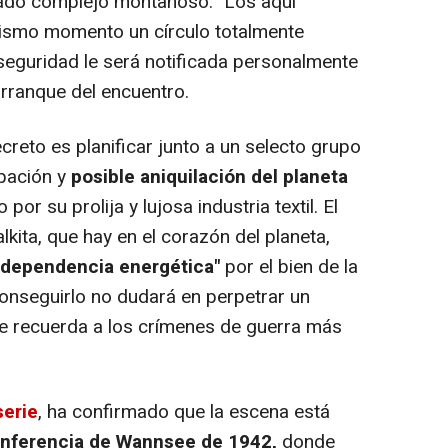
vado complejo montañoso. "Los aquí
ismo momento un círculo totalmente
 seguridad le será notificada personalmente
arranque del encuentro.
reto es planificar junto a un selecto grupo
upación y
posible aniquilación del planeta
o por su prolija y lujosa industria textil. El
alkita, que hay en el corazón del planeta,
independencia energética"
por el bien de la
conseguirlo no dudará en perpetrar un
ue recuerda a los crímenes de guerra más
serie
, ha confirmado que la escena está
Conferencia de Wannsee de 1942,
donde