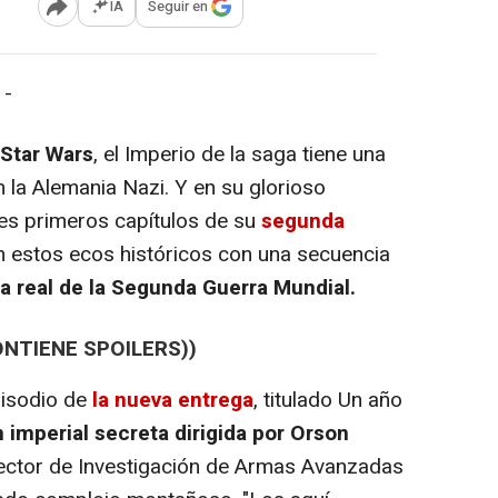
IA
Seguir en
Abrir opciones para compartir
 -
Star Wars
, el Imperio de la saga tiene una
n la Alemania Nazi. Y en su glorioso
res primeros capítulos de su
segunda
en estos ecos históricos con una secuencia
ria real de la Segunda Guerra Mundial.
ONTIENE SPOILERS))
isodio de
la nueva entrega
, titulado Un año
 imperial secreta dirigida por Orson
rector de Investigación de Armas Avanzadas