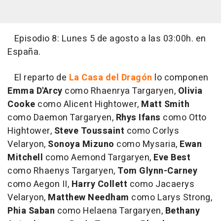
Episodio 8: Lunes 5 de agosto a las 03:00h. en
España.
El reparto de
La Casa del Dragón
lo componen
Emma D'Arcy
como Rhaenrya Targaryen,
Olivia
Cooke
como Alicent Hightower,
Matt Smith
como Daemon Targaryen,
Rhys Ifans
como Otto
Hightower,
Steve Toussaint
como Corlys
Velaryon,
Sonoya Mizuno
como Mysaria,
Ewan
Mitchell
como Aemond Targaryen,
Eve Best
como Rhaenys Targaryen,
Tom Glynn-Carney
como Aegon II,
Harry Collett
como Jacaerys
Velaryon,
Matthew Needham
como Larys Strong,
Phia Saban
como Helaena Targaryen,
Bethany