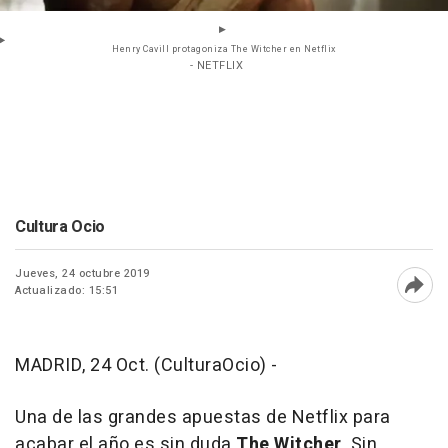
Henry Cavill protagoniza The Witcher en Netflix
- NETFLIX
Cultura Ocio
Jueves, 24 octubre 2019
Actualizado: 15:51
Abri
MADRID, 24 Oct. (CulturaOcio) -
Una de las grandes apuestas de Netflix para
acabar el año es sin duda
The Witcher
. Sin