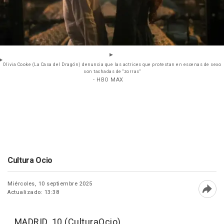
Olivia Cooke (La Casa del Dragón) denuncia que las actrices que protestan en escenas de sexo
son tachadas de "zorras"
- HBO MAX
Cultura Ocio
Miércoles, 10 septiembre 2025
Actualizado: 13:38
Abri
MADRID, 10 (CulturaOcio)