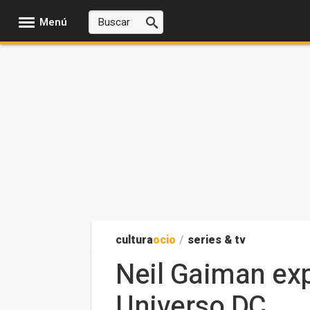
Menú
cultura
ocio
/
series & tv
Neil Gaiman exp
Universo DC