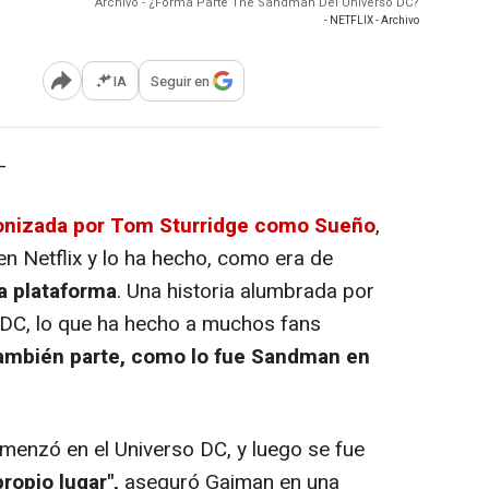
Archivo - ¿Forma Parte The Sandman Del Universo DC?
- NETFLIX - Archivo
IA
Seguir en
Abrir opciones para compartir
-
gonizada por Tom Sturridge como Sueño
,
n Netflix y lo ha hecho, como era de
la plataforma
. Una historia alumbrada por
 DC, lo que ha hecho a muchos fans
 también parte, como lo fue Sandman en
enzó en el Universo DC, y luego se fue
ropio lugar",
aseguró Gaiman en una