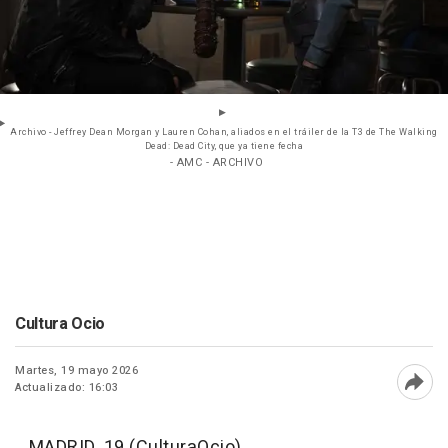
Archivo - Jeffrey Dean Morgan y Lauren Cohan, aliados en el tráiler de la T3 de The Walking
Dead: Dead City, que ya tiene fecha
- AMC - ARCHIVO
Cultura Ocio
Martes, 19 mayo 2026
Actualizado: 16:03
Abri
MADRID, 19 (CulturaOcio)