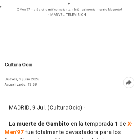
X-Men'97 matá a otro mítico mutante: ¿Está realmente muerto Magneto?
- MARVEL TELEVISION
Cultura Ocio
Jueves, 9 julio 2026
Actualizado: 13:58
Abri
MADRID, 9 Jul. (CulturaOcio) -
La
muerte de Gambito
en la temporada 1 de
X-
Men'97
fue totalmente devastadora para los