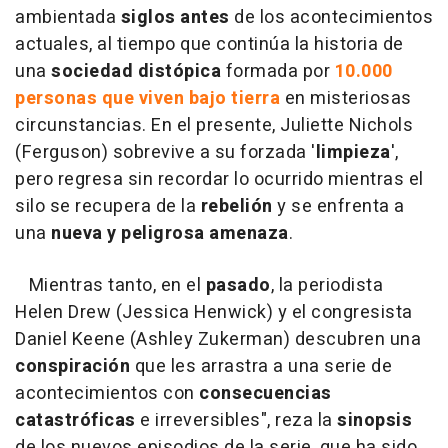
ambientada
siglos antes
de los acontecimientos
actuales, al tiempo que continúa la historia de
una
sociedad distópica
formada por
10.000
personas que viven bajo tierra
en misteriosas
circunstancias. En el presente, Juliette Nichols
(Ferguson) sobrevive a su forzada '
limpieza
',
pero regresa sin recordar lo ocurrido mientras el
silo se recupera de la
rebelión
y se enfrenta a
una
nueva y peligrosa amenaza
.
Mientras tanto, en el
pasado
, la periodista
Helen Drew (Jessica Henwick) y el congresista
Daniel Keene (Ashley Zukerman) descubren una
conspiración
que les arrastra a una serie de
acontecimientos con
consecuencias
catastróficas
e irreversibles
", reza la
sinopsis
de los nuevos episodios de la serie, que ha sido