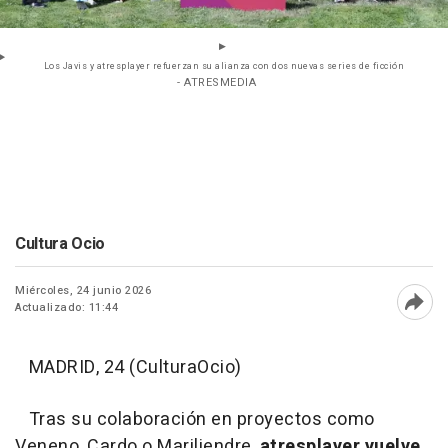
Los Javis y atresplayer refuerzan su alianza con dos nuevas series de ficción
- ATRESMEDIA
Cultura Ocio
Miércoles, 24 junio 2026
Actualizado: 11:44
Abri
MADRID, 24 (CulturaOcio)
Tras su colaboración en proyectos como
Veneno, Cardo o Mariliendre,
atresplayer vuelve