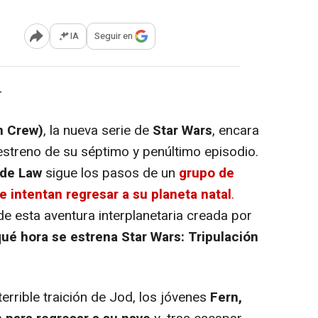
IA
Seguir en
Abrir opciones para compartir
-
n Crew)
, la nueva serie de
Star Wars
, encara
 estreno de su séptimo y penúltimo episodio.
de Law
sigue los pasos de un
grupo de
e intentan regresar a su planeta natal
.
e esta aventura interplanetaria creada por
ué hora se estrena Star Wars: Tripulación
terrible traición de Jod, los jóvenes
Fern,