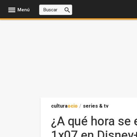
Menú
cultura
ocio
/
series & tv
¿A qué hora se 
1x07 en Disney