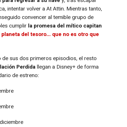
 para regresar a su nave
y, tras escapar
a, intentar volver a At Attin. Mientras tanto,
onseguido convencer al temible grupo de
oles cumplir
la promesa del mítico capitan
l planeta del tesoro... que no es otro que
 de sus dos primeros episodios, el resto
ulación Perdida
llegan a Disney+ de forma
ario de estreno:
iembre
iembre
 diciembre