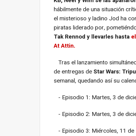
KB, Neel y Wim se las apañaron
hábilmente de una situación crític
el misterioso y ladino Jod ha c
piratas liderado por, pometiénd
Tak Rennod y llevarles hasta
e
At Attin.
Tras el lanzamiento simultáneo
de entregas de
Star Wars: Trip
semanal, quedando así su calend
- Episodio 1: Martes, 3 de dic
- Episodio 2: Martes, 3 de dic
- Episodio 3: Miércoles, 11 de