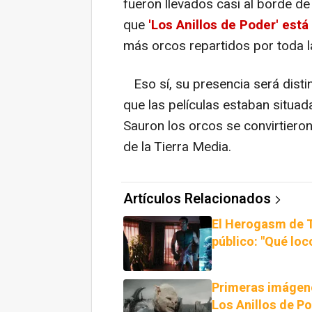
fueron llevados casi al borde de 
que
'Los Anillos de Poder' est
más orcos repartidos por toda l
Eso sí, su presencia será distin
que las películas estaban situad
Sauron los orcos se convirtiero
de la Tierra Media.
Artículos Relacionados
El Herogasm de T
público: "Qué loc
Primeras imágenes
Los Anillos de P