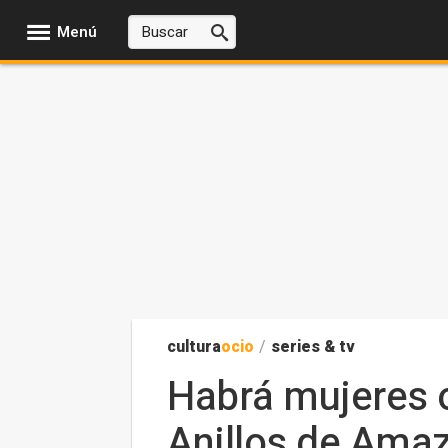
Menú
cultura
ocio
/
series & tv
Habrá mujeres o
Anillos de Ama