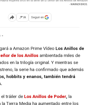
Habrá mujeres orco en la serie de El Señor de los Anillos de Amazon
- WARNER BROS.
IA
Seguir en
Abrir opciones para compartir
 -
egará a Amazon Prime Vídeo
Los Anillos de
Señor de los Anillos
ambientada miles de
os en la trilogía original. Y mientras se
streno, la serie ha confirmado que además
os, hobbits y enanos, también tendrá
s.
l tráiler de
Los Anillos de Poder
,
la
a la Tierra Media ha aumentado entre los