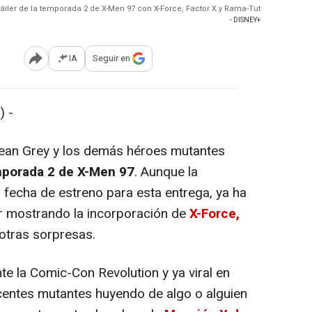
ráiler de la temporada 2 de X-Men 97 con X-Force, Factor X y Rama-Tut
- DISNEY+
IA
Seguir en
Abrir opciones para compartir
) -
ean Grey y los demás héroes mutantes
porada 2 de X-Men 97
. Aunque la
 fecha de estreno para esta entrega, ya ha
iler mostrando la incorporación de
X-Force,
otras sorpresas.
 la Comic-Con Revolution y ya viral en
centes mutantes huyendo de algo o alguien