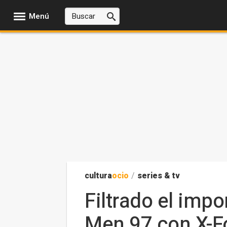
Menú
cultura
ocio
/
series & tv
Filtrado el impo
Men 97 con X-Fo