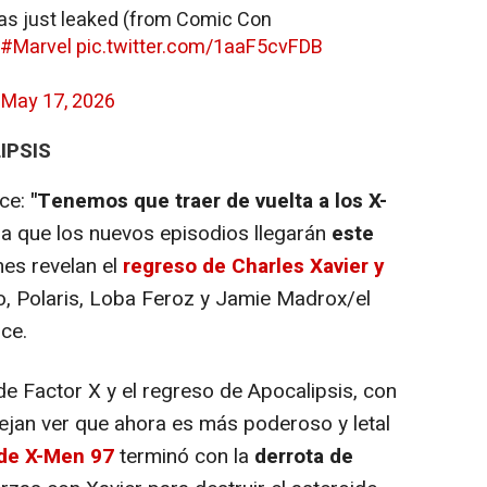
has just leaked (from Comic Con
#Marvel
pic.twitter.com/1aaF5cvFDB
)
May 17, 2026
IPSIS
ce:
"Tenemos que traer de vuelta a los X-
la que los nuevos episodios llegarán
este
nes revelan el
regreso de Charles Xavier y
o, Polaris, Loba Feroz y Jamie Madrox/el
ce.
Factor X y el regreso de Apocalipsis, con
ejan ver que ahora es más poderoso y letal
 de X-Men 97
terminó con la
derrota de