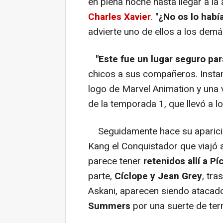
en plena noche hasta llegar a 
Charles Xavier
.
"¿No os lo habí
advierte uno de ellos a los demá
"Este fue un lugar seguro pa
chicos a sus compañeros. Insta
logo de Marvel Animation y una v
de la temporada 1, que llevó a l
Seguidamente hace su aparic
Kang el Conquistador que viajó 
parece tener
retenidos allí a P
parte,
Cíclope y Jean Grey
, tra
Askani, aparecen siendo atacado
Summers
por una suerte de ter