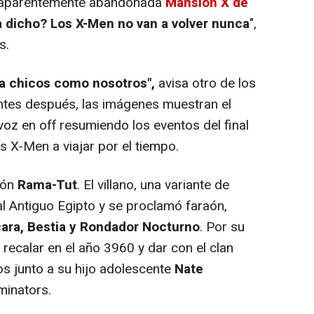
la aparentemente abandonada
Mansión X de
a dicho? Los X-Men no van a volver nunca
",
s.
ra chicos como nosotros",
avisa otro de los
ntes después, las imágenes muestran el
oz en off resumiendo los eventos del final
os X-Men a viajar por el tiempo.
ión
Rama-Tut
. El villano, una variante de
al Antiguo Egipto y se proclamó faraón,
ícara, Bestia y Rondador Nocturno
. Por su
s recalar en el año 3960 y dar con el clan
s junto a su hijo adolescente
Nate
minators.