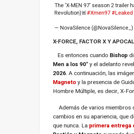
The 'X-MEN 97' season 2 trailer 
Revolution)🚨
#Xmen97
#Leaked
— NovaSilence (@NovaSilence_
X-FORCE, FACTOR X Y APOCAL
Es entonces cuando
Bishop
di
Men a los 90"
y el adelanto reve
2026
. A continuación, las imáge
Magneto
y la presencia de Guid
Hombre Múltiple, es decir, X-For
Además de varios miembros de 
cambios en su apariencia, que d
que nunca. La
primera entrega