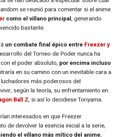
icia se han dedicado a especular sobre cual
El fandom se reunió para comentar si el anime
er
como el villano principal
, generando
vencido bastante.
rá
un combate final épico entre
Freezer y
l desarrollo del Torneo de Poder nunca ha
con el poder absoluto,
por encima incluso
ntraría en su camino con un inevitable cara a
os luchadores más poderosos del
evivir, según la teoría, su enfrentamiento en
agon Ball Z
, si así lo decidiese Toriyama.
arían interesados en que Freezer
o de devolver la esencia inicial a la serie,
siendo el villano más mítico del anime.