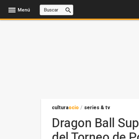
Menú
cultura
ocio
/
series & tv
Dragon Ball Supe
del Torneo de P