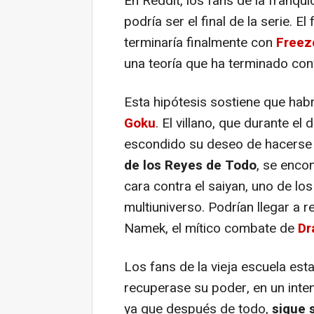
En Reddit, los fans de la franqu
podría ser el final de la serie. 
terminaría finalmente con
Freez
una teoría que ha terminado con
Esta hipótesis sostiene que hab
Goku
. El villano, que durante e
escondido su deseo de hacerse 
de los Reyes de Todo
, se enco
cara contra el saiyan, uno de l
multiuniverso. Podrían llegar a r
Namek, el mítico combate de
Dr
Los fans de la vieja escuela est
recuperase su poder, en un intent
ya que después de todo,
sigue 