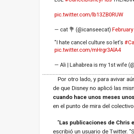
pic.twitter.com/lb13ZB0RUW
— cat 💐 (@icanseecat)
February
"I hate cancel culture so let's
#Ca
pic.twitter.com/mHrgr3AlA4
— Ali | Lahabrea is my 1st wife
Por otro lado, y para avivar aún
de que Disney no aplicó las mi
cuando hace unos meses unos
en el punto de mira del colectiv
"
Las publicaciones de Chris e
escribió un usuario de Twitter. "