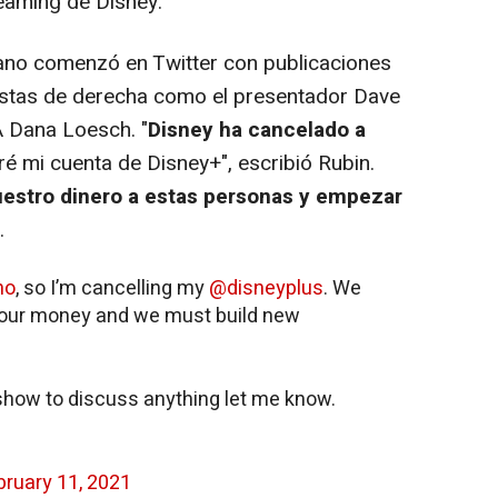
reaming de Disney.
no comenzó en Twitter con publicaciones
stas de derecha como el presentador Dave
A Dana Loesch. "
Disney ha cancelado a
ré mi cuenta de Disney+", escribió Rubin.
uestro dinero a estas personas y empezar
.
no
, so I’m cancelling my
@disneyplus
. We
e our money and we must build new
e show to discuss anything let me know.
bruary 11, 2021