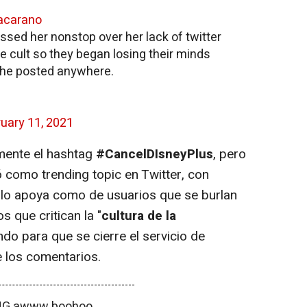
acarano
ssed her nonstop over her lack of twitter
e cult so they began losing their minds
 she posted anywhere.
uary 11, 2021
ente el hashtag
#CancelDIsneyPlus
, pero
 como trending topic en Twitter, con
 lo apoya como de usuarios que se burlan
os que critican la "
cultura de la
ndo para que se cierre el servicio de
 los comentarios.
G awww boohoo