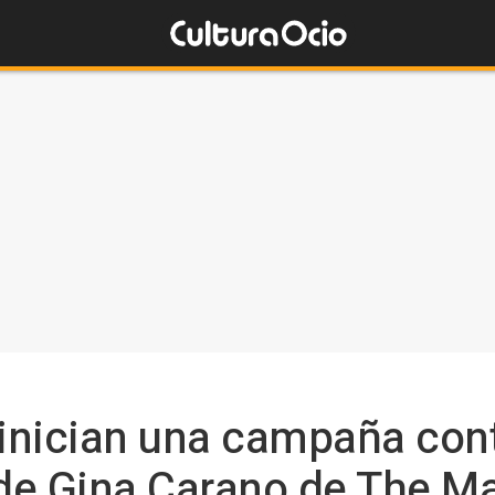
inician una campaña con
 de Gina Carano de The M