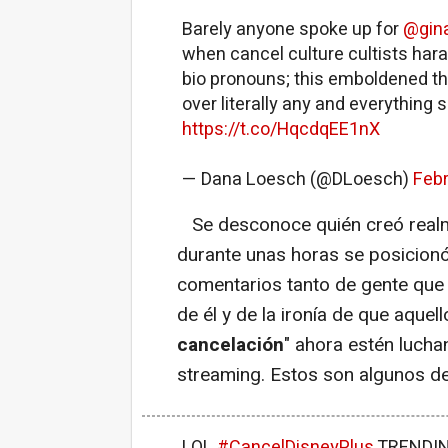
Barely anyone spoke up for
@gin
when cancel culture cultists hara
bio pronouns; this emboldened th
over literally any and everything
https://t.co/HqcdqEE1nX
— Dana Loesch (@DLoesch)
Febr
Se desconoce quién creó realm
durante unas horas se posicionó
comentarios tanto de gente que
de él y de la ironía de que aquell
cancelación
" ahora estén lucha
streaming. Estos son algunos de
LOL
#CancelDisneyPlus
TRENDIN