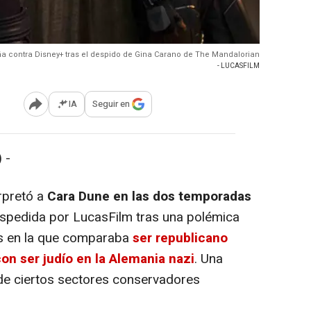
 contra Disney+ tras el despido de Gina Carano de The Mandalorian
- LUCASFILM
IA
Seguir en
Abrir opciones para compartir
 -
erpretó a
Cara Dune en las dos temporadas
espedida por LucasFilm tras una polémica
es en la que comparaba
ser republicano
on ser judío en la Alemania nazi
. Una
 de ciertos sectores conservadores