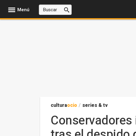
Menú
cultura
ocio
/
series & tv
Conservadores 
tras el despido