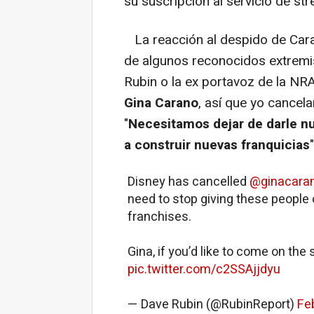
su suscripción al servicio de st
La reacción al despido de Cara
de algunos reconocidos extremi
Rubin o la ex portavoz de la NR
Gina Carano
, así que yo cancela
"
Necesitamos dejar de darle n
a construir nuevas franquicias
"
Disney has cancelled
@ginacara
need to stop giving these peopl
franchises.
Gina, if you’d like to come on th
pic.twitter.com/c2SSAjjdyu
— Dave Rubin (@RubinReport)
Fe