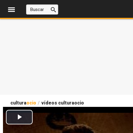
cultura
ocio
/
vídeos culturaocio