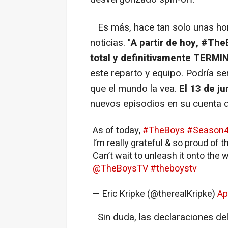
Es más, hace tan solo unas hor
noticias. "
A partir de hoy, #T
total y definitivamente TERM
este reparto y equipo. Podría s
que el mundo la vea.
El 13 de ju
nuevos episodios en su cuenta de
As of today,
#TheBoys
#Season
I’m really grateful & so proud of t
Can’t wait to unleash it onto the
@TheBoysTV
#theboystv
— Eric Kripke (@therealKripke)
Ap
Sin duda, las declaraciones d