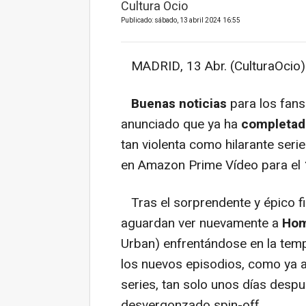
Cultura Ocio
Publicado: sábado, 13 abril 2024 16:55
MADRID, 13 Abr. (CulturaOcio)
Buenas noticias
para los fans
anunciado que ya ha
completado
tan violenta como hilarante seri
en Amazon Prime Vídeo para el
Tras el sorprendente y épico f
aguardan ver nuevamente a
Hom
Urban) enfrentándose en la temp
los nuevos episodios, como ya 
series, tan solo unos días desp
desvergonzado spin-off.