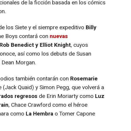
cionales de la ficción basada en los cómics
on.
 los Siete y el siempre expeditivo
Billy
he Boys contará con
nuevas
Rob Benedict y Elliot Knight
, cuyos
conoce, así como los debuts de Susan
ey Dean Morgan.
sodios también contarán con
Rosemarie
(Jack Quaid) y Simon Pegg, que volverá a
rados regresos
de Erin Moriarty como
Luz
rain
, Chace Crawford como el héroe
uhara como
La Hembra
o Tomer Capone