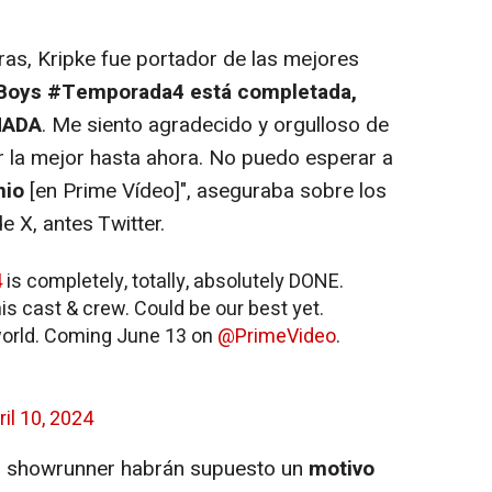
as, Kripke fue portador de las mejores
heBoys #Temporada4 está completada,
INADA
. Me siento agradecido y orgulloso de
er la mejor hasta ahora. No puedo esperar a
nio
[en Prime Vídeo]", aseguraba sobre los
 X, antes Twitter.
4
is completely, totally, absolutely DONE.
his cast & crew. Could be our best yet.
 world. Coming June 13 on
@PrimeVideo
.
ril 10, 2024
el showrunner habrán supuesto un
motivo