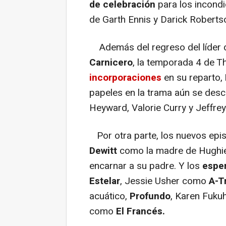
de celebración
para los incondi
de Garth Ennis y Darick Roberts
Además del regreso del líder de
Carnicero
, la temporada 4 de T
incorporaciones
en su reparto,
papeles en la trama aún se des
Heyward, Valorie Curry y Jeffr
Por otra parte, los nuevos epi
Dewitt
como la madre de Hughie 
encarnar a su padre. Y los
espe
Estelar
, Jessie Usher como
A-T
acuático,
Profundo
, Karen Fuk
como
El Francés.