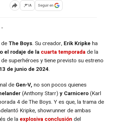
IA
Seguir en
Abrir opciones para compartir
 -
 de
The Boys
. Su creador,
Erik Kripke
ha
 el rodaje de la
cuarta temporada
de la
e de superhéroes y tiene previsto su estreno
13 de junio de 2024
.
inal de
Gen-V,
no son pocos quienes
elander
(Anthony Starr)
y Carnicero
(Karl
orada 4 de The Boys. Y es que, la trama de
adelantó Kripke, showrunner de ambas
ués de la
explosiva conclusión
del