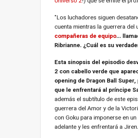
Universo 2
!) que se emite el pr
"Los luchadores siguen desatan
cuenta mientras la guerrera del 
compañeras de equipo
... llam
Ribrianne. ¿Cuál es su verdad
Esta sinopsis del episodio desv
2 con cabello verde que apar
opening de Dragon Ball Super,
que le enfrentará al príncipe S
además el subtítulo de este epi
guerrera del Amor y de la Victor
con Goku para imponerse en un
adelante y les enfrentará a Jiren