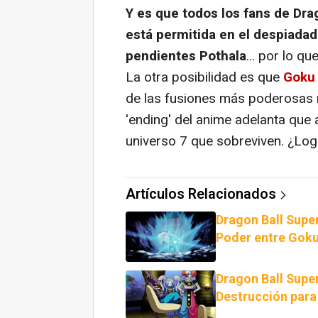
Y es que todos los fans de Dra
está permitida en el despiadad
pendientes Pothala
... por lo q
La otra posibilidad es que
Goku 
de las fusiones más poderosas n
'ending' del anime adelanta que
universo 7 que sobreviven. ¿Logr
Artículos Relacionados
Dragon Ball Super:
Poder entre Goku 
Dragon Ball Super
Destrucción para