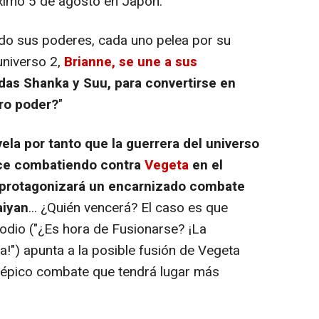
óximo 5 de agosto en Japón:
do sus poderes, cada uno pelea por su
universo 2,
Brianne, se une a sus
adas Shanka y Suu, para convertirse en
ero poder?
"
ela por tanto que la guerrera del universo
ece combatiendo contra
Vegeta
en el
 protagonizará un encarnizado combate
aiyan
... ¿Quién vencerá? El caso es que
sodio ("¿Es hora de Fusionarse? ¡La
ia!") apunta a la posible fusión de Vegeta
 épico combate que tendrá lugar más
.