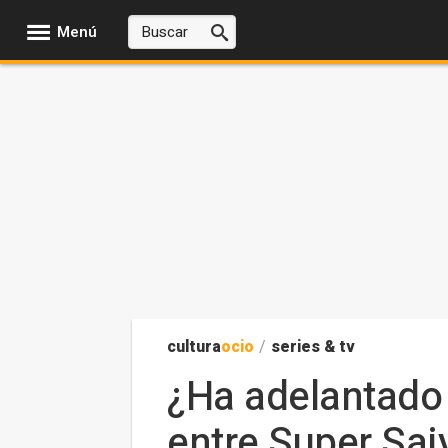
Menú
cultura
ocio
/
series & tv
¿Ha adelantado 
entre Super Sai