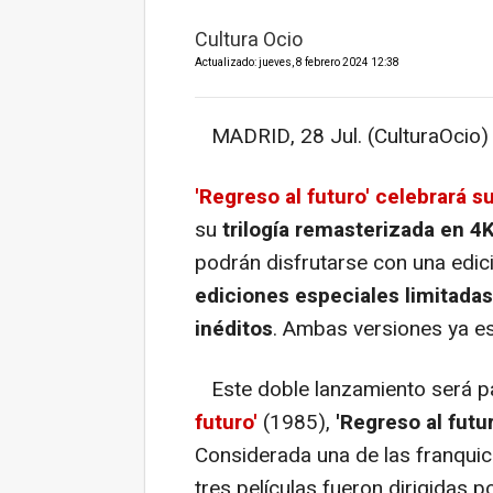
Cultura Ocio
Actualizado: jueves, 8 febrero 2024 12:38
MADRID, 28 Jul. (CulturaOcio) 
'Regreso al futuro' celebrará s
su
trilogía remasterizada en 4
podrán disfrutarse con una edici
ediciones especiales limitada
inéditos
. Ambas versiones ya es
Este doble lanzamiento será par
futuro'
(1985),
'Regreso al futur
Considerada una de las franquic
tres películas fueron dirigidas p