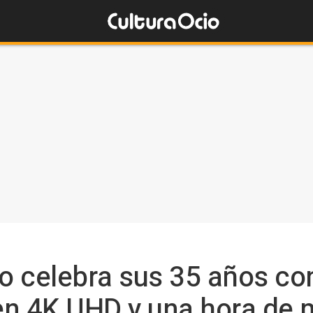
o celebra sus 35 años con
n 4K UHD y una hora de m