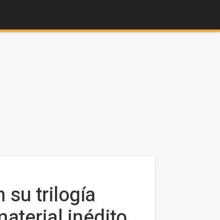
 su trilogía
aterial inédito