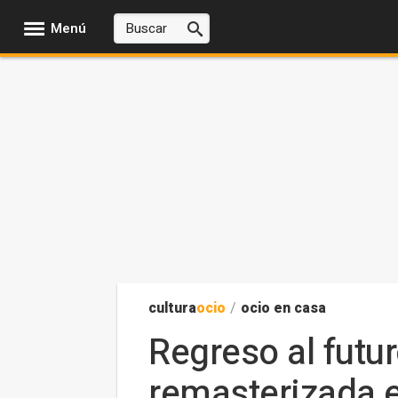
Menú
cultura
ocio
/
ocio en casa
Regreso al futur
remasterizada e