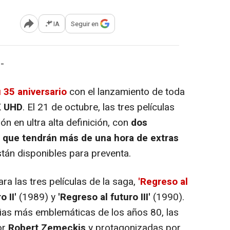
IA
Seguir en
Abrir opciones para compartir
-
u 35 aniversario
con el lanzamiento de toda
K UHD
. El 21 de octubre, las tres películas
ón en ultra alta definición, con
dos
s que tendrán más de una hora de extras
tán disponibles para preventa.
a las tres películas de la saga,
'Regreso al
o II'
(1989) y
'Regreso al futuro III'
(1990).
ias más emblemáticas de los años 80, las
or
Robert Zemeckis
y protagonizadas por