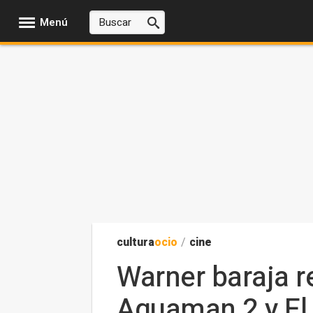
Menú
cultura
ocio
/
cine
Warner baraja r
Aquaman 2 y El 