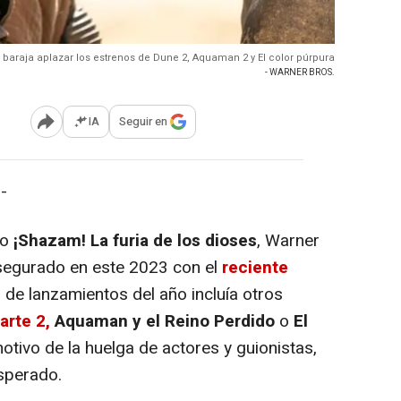
 baraja aplazar los estrenos de Dune 2, Aquaman 2 y El color púrpura
- WARNER BROS.
IA
Seguir en
Abrir opciones para compartir
-
o
¡Shazam! La furia de los dioses
, Warner
asegurado en este 2023 con el
reciente
o de lanzamientos del año incluía otros
arte 2,
Aquaman y el Reino Perdido
o
El
motivo de la huelga de actores y guionistas,
esperado.