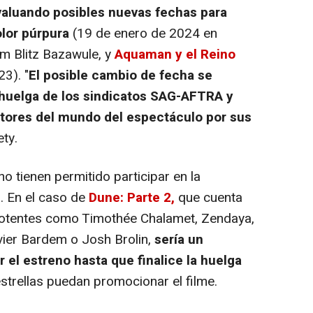
valuando posibles nuevas fechas para
lor púrpura
(19 de enero de 2024 en
am Blitz Bazawule, y
Aquaman y el Reino
3). "
El posible cambio de fecha se
huelga de los sindicatos SAG-AFTRA y
tores del mundo del espectáculo por sus
ety.
o tienen permitido participar en la
. En el caso de
Dune: Parte 2,
que cuenta
potentes como Timothée Chalamet, Zendaya,
avier Bardem o Josh Brolin,
sería un
 el estreno hasta que finalice la huelga
strellas puedan promocionar el filme.