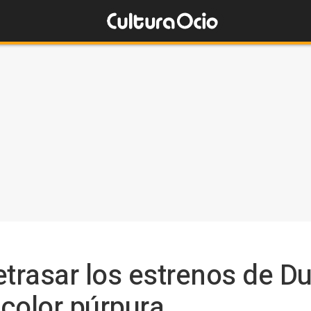
etrasar los estrenos de Du
color púrpura