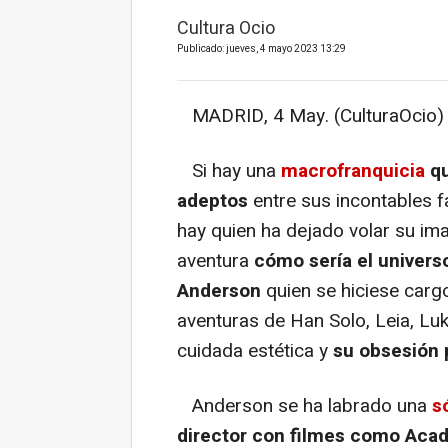
Cultura Ocio
Publicado: jueves, 4 mayo 2023 13:29
MADRID, 4 May. (CulturaOcio) 
Si hay una
macrofranquicia
q
adeptos
entre sus incontables 
hay quien ha dejado volar su im
aventura
cómo sería el univers
Anderson
quien se hiciese cargo
aventuras de Han Solo, Leia, Lu
cuidada estética y
su obsesión p
Anderson se ha labrado una
s
director con filmes como Aca