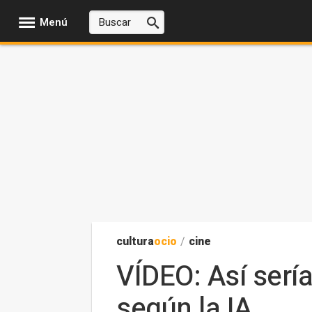
Menú
cultura
ocio
/
cine
VÍDEO: Así serí
según la IA