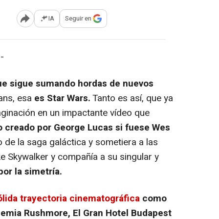
IA
Seguir en
Abrir opciones para compartir
-
ue sigue sumando hordas de nuevos
fans, esa
es Star Wars.
Tanto es así, que ya
aginación en un impactante vídeo que
o creado por George Lucas si fuese Wes
 de la saga galáctica y sometiera a las
ke Skywalker y compañía a su singular y
or la simetría.
ólida trayectoria cinematográfica
como
demia Rushmore, El Gran Hotel Budapest