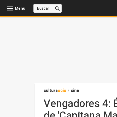
Menú
cultura
ocio
/
cine
Vengadores 4: És
de 'Capitana Ma