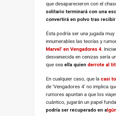
que desaparecieron con el chas
solitario terminará con una es
convertirá en polvo tras recibi
Ésta podría ser una jugada muy i
innumerables las teorías y rum
Marvel' en Vengadores 4
. Inici
desvaniecida en cenizas sería u
que sea
ella quien
derrote al ti
En cualquier caso, que la
casi t
de 'Vengadores 4' no implica que
rumores apuntan a que los viajes
cuántico, jugarán un papel funda
podría ser recuperado en a
lgú