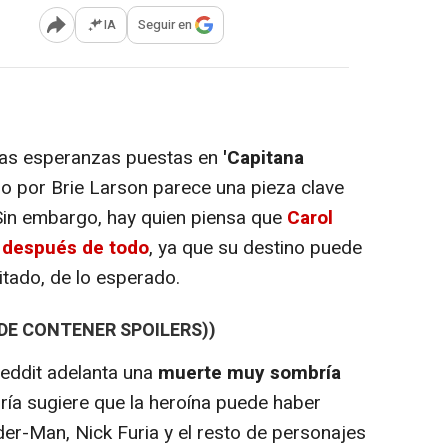
IA
Seguir en
Abrir opciones para compartir
has esperanzas puestas en
'Capitana
ado por Brie Larson parece una pieza clave
 Sin embargo, hay quien piensa que
Carol
 después de todo
, ya que su destino puede
itado, de lo esperado.
EDE CONTENER SPOILERS))
Reddit adelanta una
muerte muy sombría
ría sugiere que la heroína puede haber
der-Man, Nick Furia y el resto de personajes