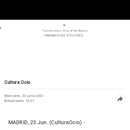
Transformers: Rise of the Beasts
- PARAMOUNT PICUTRES
Cultura Ocio
Miércoles, 23 junio 2021
Actualizado: 10:21
Abri
MADRID, 23 Jun. (CulturaOcio) -