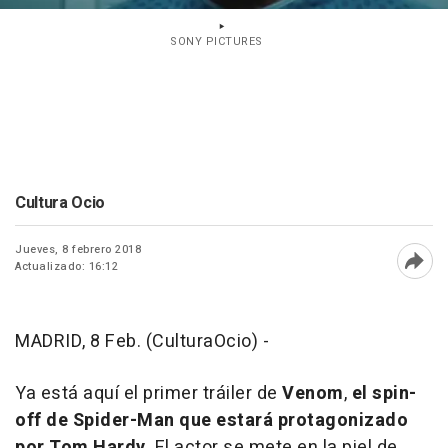
SONY PICTURES
Cultura Ocio
Jueves, 8 febrero 2018
Actualizado: 16:12
Abri
MADRID, 8 Feb. (CulturaOcio) -
Ya está aquí el primer tráiler de
Venom
,
el spin-
off de Spider-Man que estará protagonizado
por Tom Hardy
. El actor se mete en la piel de