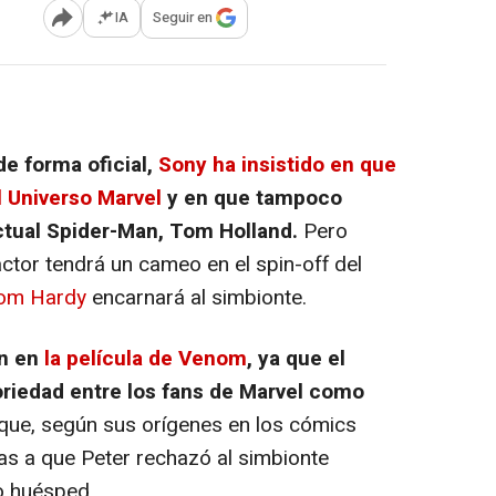
IA
Seguir en
Abrir opciones para compartir
e forma oficial,
Sony ha insistido en que
l Universo Marvel
y en que tampoco
ctual Spider-Man, Tom Holland.
Pero
actor tendrá un cameo en el spin-off del
om Hardy
encarnará al simbionte.
an en
la película de
Venom
, ya que el
oriedad entre los fans de Marvel como
 que, según sus orígenes en los cómics
as a que Peter rechazó al simbionte
o huésped.