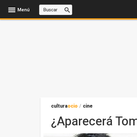
Menú
cultura
ocio
/
cine
¿Aparecerá To