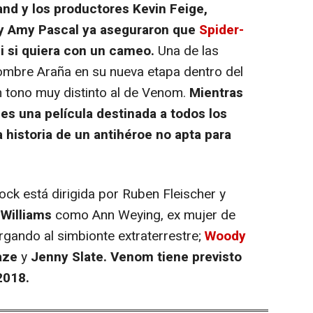
nd y los productores Kevin Feige,
 y Amy Pascal ya aseguraron que
Spider-
ni si quiera con un cameo.
Una de las
Hombre Araña en su nueva etapa dentro del
 tono muy distinto al de Venom.
Mientras
es una película destinada a todos los
 historia de un antihéroe no apta para
ock está dirigida por Ruben Fleischer y
 Williams
como Ann Weying, ex mujer de
rgando al simbionte extraterrestre;
Woody
aze
y
Jenny Slate. Venom tiene previsto
2018.