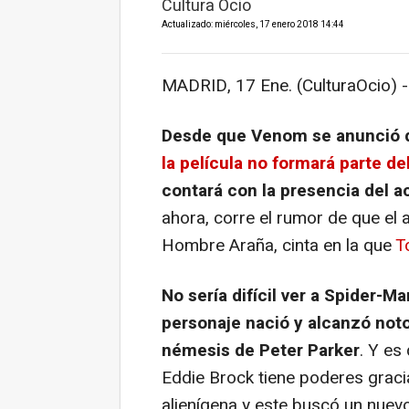
Cultura Ocio
Actualizado: miércoles, 17 enero 2018 14:44
MADRID, 17 Ene. (CulturaOcio) -
Desde que
Venom
se anunció d
la película no formará parte de
contará con la presencia del a
ahora, corre el rumor de que el 
Hombre Araña, cinta en la que
T
No sería difícil ver a Spider-M
personaje nació y alcanzó not
némesis de Peter Parker
. Y es
Eddie Brock tiene poderes graci
alienígena y este buscó un nuev