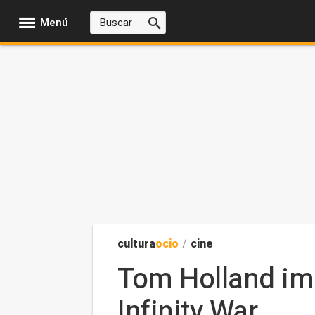
Menú
cultura
ocio
/
cine
Tom Holland im
Infinity War