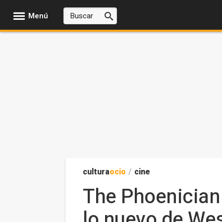
Menú
cultura
ocio
/
cine
The Phoenician
lo nuevo de We