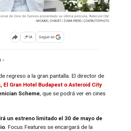
ional de Cine de Cannes presentado su última película, 'Asteroid City'
- MICKAEL CHAVET / ZUMA PRESS / CONTACTOPHOTO
IA
Seguir en
Abrir opciones para compartir
 -
e regreso a la gran pantalla. El director de
 El Gran Hotel Budapest o Asteroid City
enician Scheme
, que se podrá ver en cines
drá un estreno limitado el 30 de mayo de
io
. Focus Features se encargará de la