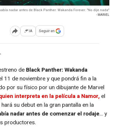
abía nadar antes de Black Panther: Wakanda Forever: "No dije nada"
- MARVEL
IA
Seguir en
Abrir opciones para compartir
-
estreno de
Black Panther: Wakanda
 el 11 de noviembre y que pondrá fin a la
do por su físico por un dibujante de Marvel
uien interpreta en la película a Namor,
el
ará su debut en la gran pantalla en la
abía nadar antes de comenzar el rodaje
... y
os productores.