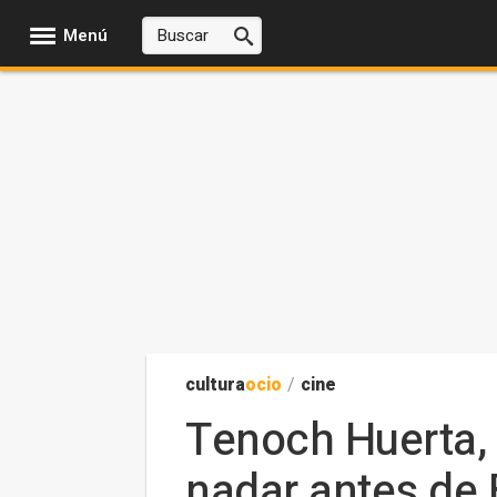
Menú
cultura
ocio
/
cine
Tenoch Huerta, 
nadar antes de