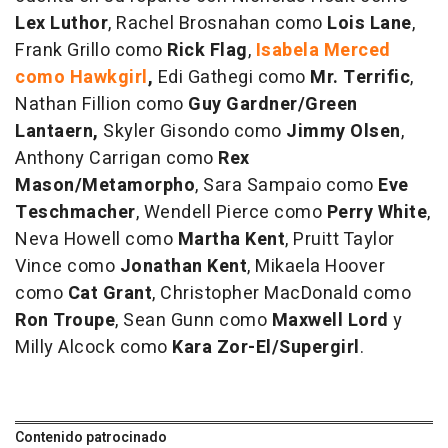
Lex Luthor
, Rachel Brosnahan como
Lois Lane
,
Frank Grillo como
Rick Flag
,
Isabela Merced
como Hawkgirl
,
Edi Gathegi como
Mr. Terrific
,
Nathan Fillion como
Guy Gardner/Green
Lantaern,
Skyler Gisondo como
Jimmy Olsen
,
Anthony Carrigan como
Rex
Mason/Metamorpho
, Sara Sampaio como
Eve
Teschmacher
, Wendell Pierce como
Perry White
,
Neva Howell como
Martha Kent
, Pruitt Taylor
Vince como
Jonathan Kent
, Mikaela Hoover
como
Cat Grant
, Christopher MacDonald como
Ron Troupe
, Sean Gunn como
Maxwell Lord
y
Milly Alcock como
Kara Zor-El/Supergirl
.
Contenido patrocinado