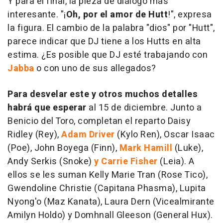
Y para el final, la pieza de diálogo más
interesante. "¡
Oh, por el amor de Hutt
!", expresa
la figura. El cambio de la palabra "dios" por "Hutt",
parece indicar que DJ tiene a los Hutts en alta
estima. ¿Es posible que DJ esté trabajando con
Jabba
o con uno de sus allegados?
Para desvelar este y otros muchos detalles
habrá que esperar
al 15 de diciembre. Junto a
Benicio del Toro, completan el reparto Daisy
Ridley (Rey),
Adam Driver
(Kylo Ren), Oscar Isaac
(Poe), John Boyega (Finn),
Mark Hamill
(Luke),
Andy Serkis (Snoke)
y Carrie Fisher
(Leia). A
ellos se les suman Kelly Marie Tran (Rose Tico),
Gwendoline Christie (Capitana Phasma), Lupita
Nyong'o (Maz Kanata), Laura Dern (Vicealmirante
Amilyn Holdo) y Domhnall Gleeson (General Hux).