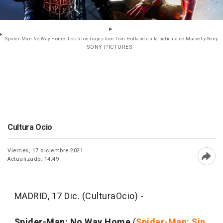
Spider-Man No Way Home: Los 5 los trajes luce Tom Holland en la película de Marvel y Sony
- SONY PICTURES
Cultura Ocio
Viernes, 17 diciembre 2021
Actualizado: 14:49
Abri
MADRID, 17 Dic. (CulturaOcio) -
Spider-Man: No Way Home
(
Spider-Man: Sin