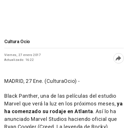
Cultura Ocio
Viernes, 27 enero 2017
Actualizado: 16:22
Abri
MADRID, 27 Ene. (CulturaOcio) -
Black Panther
, una de las
películas
del estudio
Marvel que verá la luz en los próximos meses,
ya
ha comenzado su rodaje en Atlanta
. Así lo ha
anunciado Marvel Studios haciendo oficial que
Ryan Coogler (
Creed. La leyenda de Rocky
)