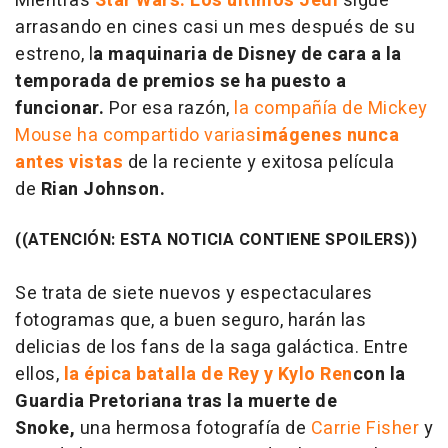
Mientras
Star Wars: Los últimos Jedi
sigue
arrasando en cines casi un mes después de su
estreno, l
a maquinaria de Disney de cara a la
temporada de premios se ha puesto a
funcionar.
Por esa razón,
la compañía de Mickey
Mouse ha compartido varias
imágenes nunca
antes vistas
de la reciente y exitosa película
de
Rian Johnson.
((ATENCIÓN: ESTA NOTICIA CONTIENE SPOILERS))
Se trata de siete nuevos y espectaculares
fotogramas que, a buen seguro, harán las
delicias de los fans de la saga galáctica. Entre
ellos,
la épica batalla de Rey y Kylo Ren
con la
Guardia Pretoriana tras la muerte de
Snoke,
una hermosa fotografía de
Carrie Fisher
y