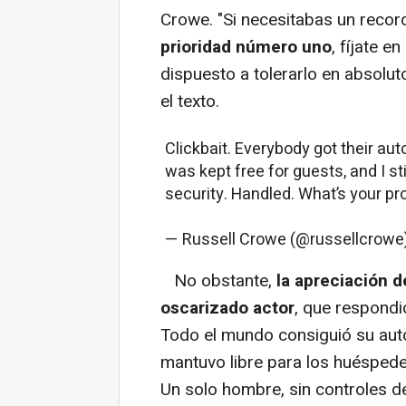
Crowe. "Si necesitabas un recor
prioridad número uno
, fíjate en
dispuesto a tolerarlo en absolut
el texto.
Clickbait. Everybody got their aut
was kept free for guests, and I sti
security. Handled. What’s your p
— Russell Crowe (@russellcrowe
No obstante,
la apreciación 
oscarizado actor
, que respondió
Todo el mundo consiguió su autóg
mantuvo libre para los huéspedes
Un solo hombre, sin controles d