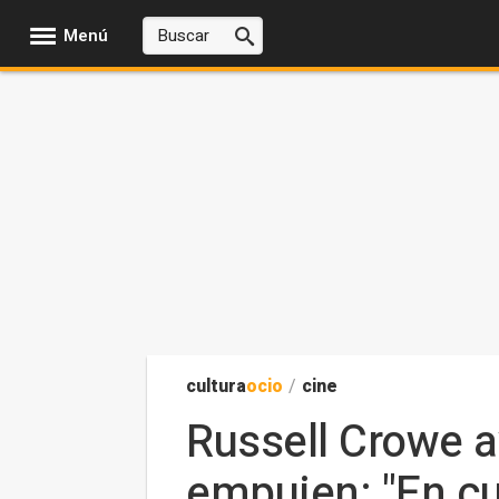
Menú
cultura
ocio
/
cine
Russell Crowe a
empujen: "En cu