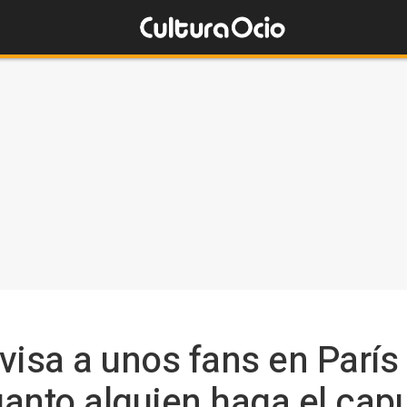
visa a unos fans en París 
anto alguien haga el capu