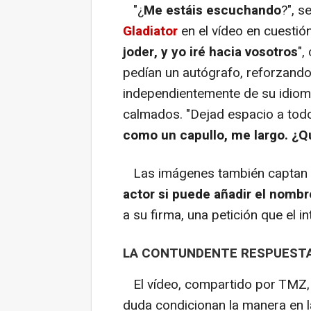
"¿
Me estáis escuchando
?", s
Gladiator
en el vídeo en cuestió
joder, y yo iré hacia vosotros
",
pedían un autógrafo, reforzand
independientemente de su idio
calmados. "Dejad espacio a tod
como un capullo, me largo. ¿Q
Las imágenes también captan 
actor si puede añadir el nomb
a su firma, una petición que el i
LA CONTUNDENTE RESPUESTA
El vídeo, compartido por TMZ,
duda condicionan la manera en 