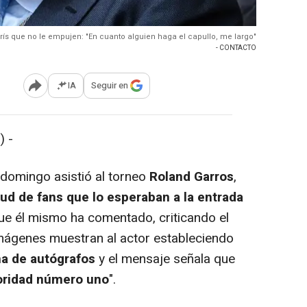
rís que no le empujen: "En cuanto alguien haga el capullo, me largo"
- CONTACTO
IA
Seguir en
Abrir opciones para compartir
) -
 domingo asistió al torneo
Roland Garros
,
tud de fans que lo esperaban a la entrada
ue él mismo ha comentado, criticando el
mágenes muestran al actor estableciendo
rma de autógrafos
y el mensaje señala que
ioridad número uno
".