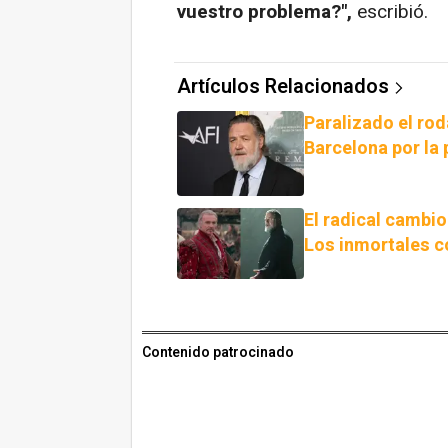
vuestro problema?",
escribió.
Artículos Relacionados
Paralizado el rod
Barcelona por la 
El radical cambio
Los inmortales c
Contenido patrocinado