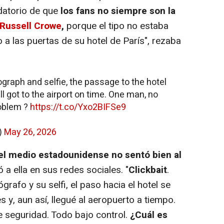
datorio de que
los fans no siempre son la
Russell Crowe
,
porque el tipo no estaba
o a las puertas de su hotel de París", rezaba
ograph and selfie, the passage to the hotel
ll got to the airport on time. One man, no
roblem ?
https://t.co/Yxo2BIFSe9
)
May 26, 2026
del medio estadounidense no sentó bien al
 a ella en sus redes sociales. "
Clickbait
.
rafo y su selfi, el paso hacia el hotel se
 y, aun así, llegué al aeropuerto a tiempo.
e seguridad. Todo bajo control.
¿Cuál es