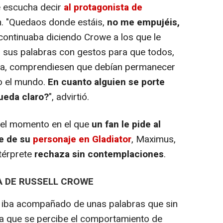
e escucha decir
al protagonista de
n. "Quedaos donde estáis,
no me empujéis,
 continuaba diciendo Crowe a los que le
o sus palabras con gestos para que todos,
ma, comprendiesen que debían permanecer
o el mundo.
En
cuanto alguien se porte
ueda claro?
", advirtió.
el momento en el que
un fan le pide al
re de su
personaje en Gladiator
, Maximus,
ntérprete
rechaza sin contemplaciones
.
 DE RUSSELL CROWE
 iba acompañado de unas palabras que sin
la que se percibe el comportamiento de