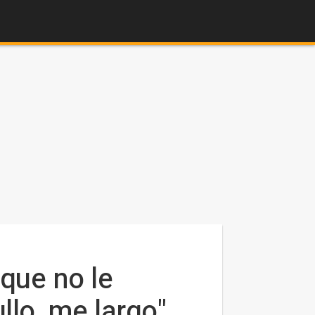
que no le
llo, me largo"