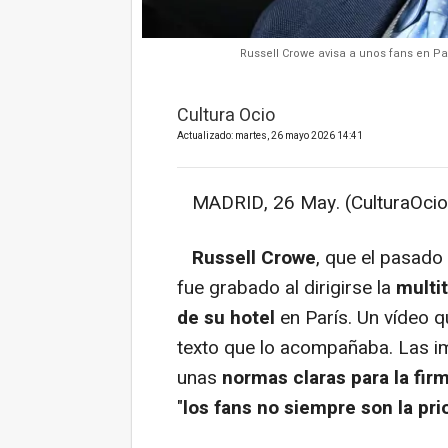
Russell Crowe avisa a unos fans en Pa
Cultura Ocio
Actualizado: martes, 26 mayo 2026 14:41
MADRID, 26 May. (CulturaOcio
Russell Crowe
, que el pasado
fue grabado al dirigirse la
multi
de su hotel
en París. Un vídeo q
texto que lo acompañaba. Las i
unas
normas
claras para la fi
"
los fans no siempre son la pr