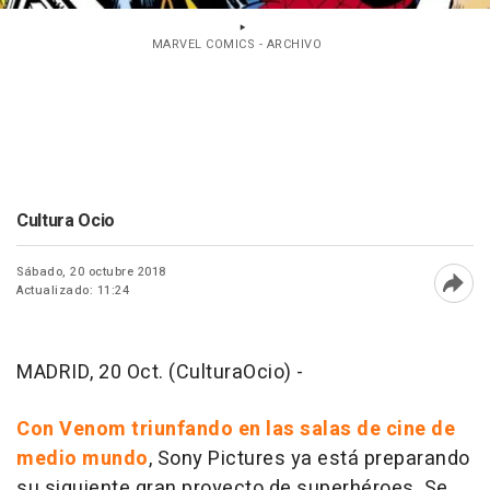
MARVEL COMICS - ARCHIVO
Cultura Ocio
Sábado, 20 octubre 2018
Actualizado: 11:24
Abri
MADRID, 20 Oct. (CulturaOcio) -
Con
Venom
triunfando en las salas de cine de
medio mundo
, Sony Pictures ya está preparando
su siguiente gran proyecto de superhéroes. Se