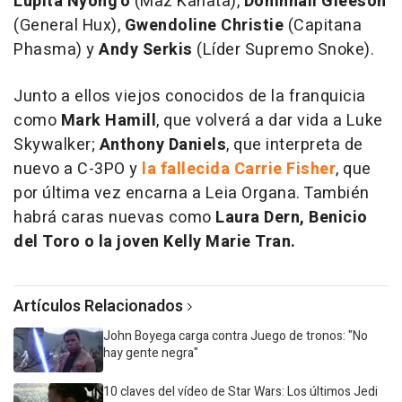
Lupita Nyong'o
(Maz Kanata),
Domhnall Gleeson
(General Hux),
Gwendoline Christie
(Capitana
Phasma) y
Andy Serkis
(Líder Supremo Snoke).
Junto a ellos viejos conocidos de la franquicia
como
Mark Hamill
, que volverá a dar vida a Luke
Skywalker;
Anthony Daniels
, que interpreta de
nuevo a C-3PO y
la fallecida Carrie Fisher
, que
por última vez encarna a Leia Organa. También
habrá caras nuevas como
Laura Dern, Benicio
del Toro o la joven Kelly Marie Tran.
Artículos Relacionados
John Boyega carga contra Juego de tronos: "No
hay gente negra"
10 claves del vídeo de Star Wars: Los últimos Jedi