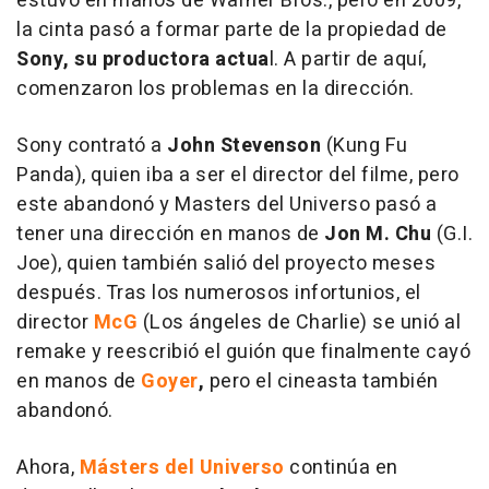
estuvo en manos de Warner Bros., pero en 2009,
la cinta pasó a formar parte de la propiedad de
Sony, su productora actua
l. A partir de aquí,
comenzaron los problemas en la dirección.
Sony contrató a
John Stevenson
(
Kung Fu
Panda
), quien iba a ser el director del filme, pero
este abandonó y
Masters del Universo
pasó a
tener una dirección en manos de
Jon M. Chu
(
G.I.
Joe
), quien también salió del proyecto meses
después. Tras los numerosos infortunios, el
director
McG
(
Los ángeles de Charlie
) se unió al
remake y reescribió el guión que finalmente cayó
en manos de
Goyer
,
pero el cineasta también
abandonó.
Ahora,
Másters del Universo
continúa en