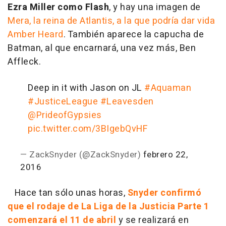
Ezra Miller como Flash
, y hay una imagen de
Mera, la reina de Atlantis, a la que podría dar vida
Amber Heard
. También aparece la capucha de
Batman, al que encarnará, una vez más, Ben
Affleck.
Deep in it with Jason on JL
#Aquaman
#JusticeLeague
#Leavesden
@PrideofGypsies
pic.twitter.com/3BIgebQvHF
— ZackSnyder (@ZackSnyder)
febrero 22,
2016
Hace tan sólo unas horas,
Snyder confirmó
que el rodaje de La Liga de la Justicia Parte 1
comenzará el 11 de abril
y se realizará en