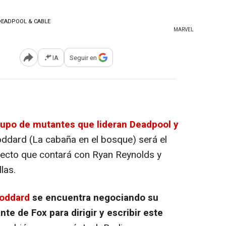
MARVEL
IA
Seguir en
Abrir opciones para compartir
grupo de mutantes que lideran Deadpool y
Goddard (La cabaña en el bosque) será el
yecto que contará con Ryan Reynolds y
las.
oddard
se encuentra negociando su
te de Fox para dirigir y escribir este