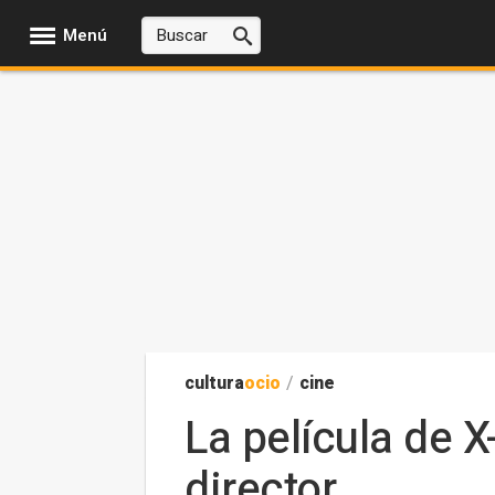
Menú
cultura
ocio
/
cine
La película de X
director