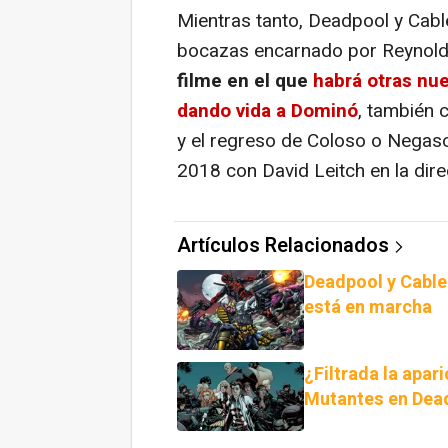
Mientras tanto, Deadpool y Cabl
bocazas encarnado por Reynolds
filme en el que
habrá otras nu
dando vida a Dominó
, también 
y el regreso de Coloso o Negason
2018 con David Leitch en la dire
Artículos Relacionados
Deadpool y Cable 
está en marcha
¿Filtrada la apar
Mutantes en Dea